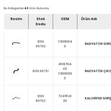
Bu Kategoride
43
Ürün Bulundu
Resim
Stok
OEM
Ürün Adı
Kodu
BSN
74516104
RADYATÖR GİR
69750
0
45167KA
011
BSN 69751
RADYATÖR ÇIK
74516100
0
BSN
72411FJ0
KALORİFER GİR
69752
30