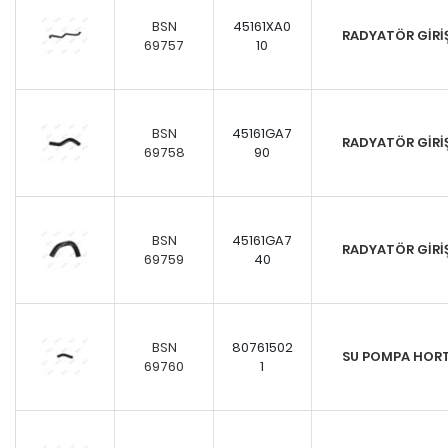
BSN
45161XA0
RADYATÖR GİR
69757
10
BSN
45161GA7
RADYATÖR GİR
69758
90
BSN
45161GA7
RADYATÖR GİR
69759
40
BSN
80761502
SU POMPA HOR
69760
1