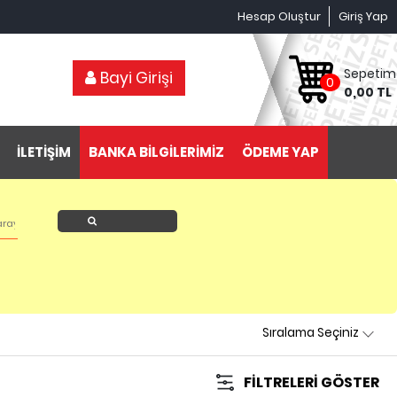
Hesap Oluştur
Giriş Yap
Sepetim
Bayi Girişi
0
0,00 TL
İLETİŞİM
BANKA BİLGİLERİMİZ
ÖDEME YAP
Ürün Ara
FILTRELERI GÖSTER