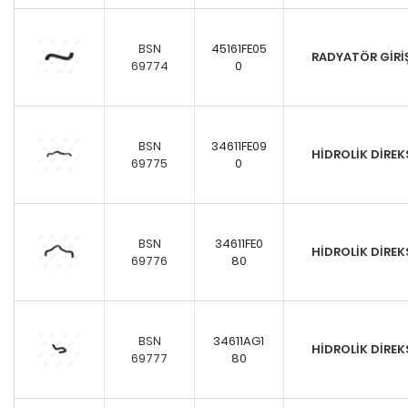
BSN
45161FE05
RADYATÖR GİR
69774
0
BSN
34611FE09
HİDROLİK DİRE
69775
0
BSN
34611FE0
HİDROLİK DİRE
69776
80
BSN
34611AG1
HİDROLİK DİRE
69777
80