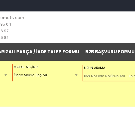
tomotiv.com
 95 04
16 97
25 82
ARIZALI PARÇA / İADE TALEP FORMU
B2B BAŞVURU FORMU
MODEL SEÇİNİZ
ÜRÜN ARAMA
Önce Marka Seçiniz