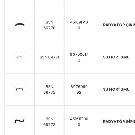
BSN
45169FA0
RADYATÖR ÇIK
69770
0
80760617
BSN 69771
SU HORTUMU
2
BSN
8076060
SU HORTUMU
69772
62
BSN
45161FE00
RADYATÖR GİR
69773
0