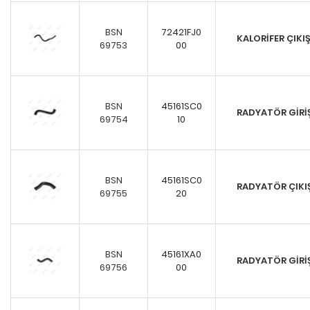
BSN
72421FJ0
KALORİFER ÇIK
69753
00
BSN
45161SC0
RADYATÖR GİR
69754
10
BSN
45161SC0
RADYATÖR ÇIK
69755
20
BSN
45161XA0
RADYATÖR GİR
69756
00