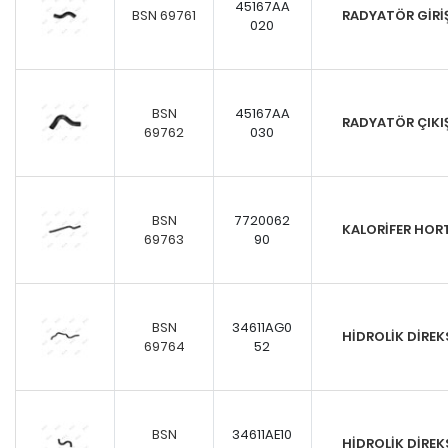
45167AA
BSN 69761
RADYATÖR GİR
020
BSN
45167AA
RADYATÖR ÇIK
69762
030
BSN
7720062
KALORİFER HO
69763
90
BSN
34611AG0
HİDROLİK DİRE
69764
52
BSN
34611AE10
HİDROLİK DİRE