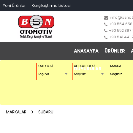
Yeni Ürünler
Karşılaştırma Listesi
info@bsno
+90 554 658
+90 552 397 
+90 541 441 
ANASAYFA
ÜRÜNLER
KATEGORİ
ALT KATEGORİ
MARKA
DUYURULAR
Seçiniz
Seçiniz
Seçiniz
MARKALAR
SUBARU