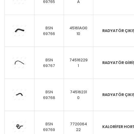
69765
A
BSN
45161AG0
RADYATÖR ÇIK
69766
10
BSN
74516229
RADYATÖR GİR
69767
1
BSN
74516231
RADYATÖR ÇIK
69768
0
BSN
7720064
KALORİFER HO
69769
22