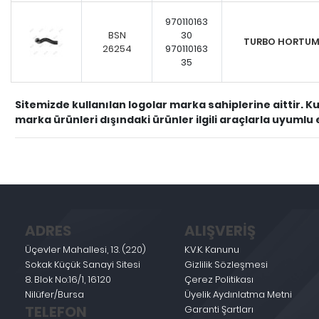
970110163
BSN
30
TURBO HORTU
26254
970110163
35
Sitemizde kullanılan logolar marka sahiplerine aittir. Ku
marka ürünleri dışındaki ürünler ilgili araçlarla uyumlu
ADRES
ALIŞVERİŞ
Üçevler Mahallesi, 13. (220)
K.V.K. Kanunu
Sokak Küçük Sanayi Sitesi
Gizlilik Sözleşmesi
8. Blok No:16/1, 16120
Çerez Politikası
Nilüfer/Bursa
Üyelik Aydınlatma Metni
TELEFON
Garanti Şartları