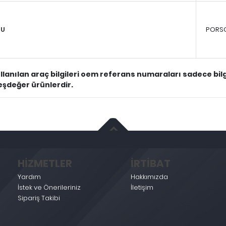
MU
PORS
llanılan araç bilgileri oem referans numaraları sadece bilgi 
 eşdeğer ürünlerdir.
HİZMETLER
İRTİBAT
Yardım
Hakkımızda
İstek ve Önerileriniz
İletişim
Sipariş Takibi