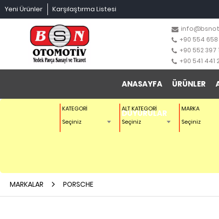
Yeni Ürünler
Karşılaştırma Listesi
info@bsno
+90 554 658
+90 552 397 
+90 541 441 
ANASAYFA
ÜRÜNLER
KATEGORİ
ALT KATEGORİ
MARKA
DUYURULAR
Seçiniz
Seçiniz
Seçiniz
MARKALAR
PORSCHE