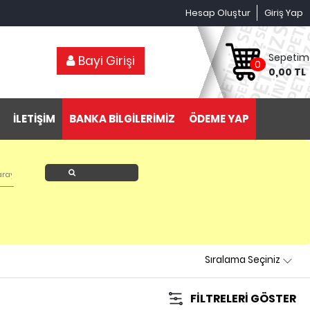
Hesap Oluştur
Giriş Yap
Sepetim
Bayi Girişi
0
0,00 TL
İLETİŞİM
BANKA BİLGİLERİMİZ
ÖDEME YAP
Ürün Ara
FILTRELERI GÖSTER