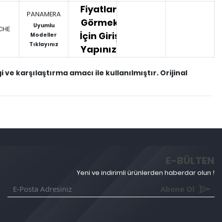
Fiyatları
PANAMERA
Görmek
Uyumlu
CHE
İçin Giriş
Modeller
Tıklayınız
Yapınız.
ve karşılaştırma amacı ile kullanılmıştır. Orijinal
E-BÜLTEN
Yeni ve indirimli ürünlerden haberdar olun !
Abone Ol