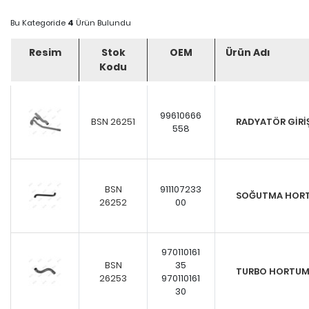
Bu Kategoride
4
Ürün Bulundu
Resim
Stok
OEM
Ürün Adı
Kodu
99610666
BSN 26251
RADYATÖR GİR
558
BSN
911107233
SOĞUTMA HOR
26252
00
970110161
BSN
35
TURBO HORTU
26253
970110161
30