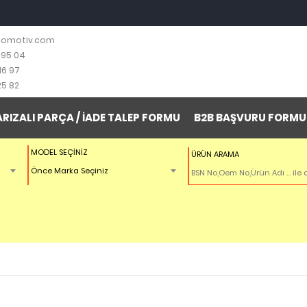
tomotiv.com
 95 04
16 97
25 82
ARIZALI PARÇA / İADE TALEP FORMU
B2B BAŞVURU FORMU
MODEL SEÇİNİZ
ÜRÜN ARAMA
Önce Marka Seçiniz