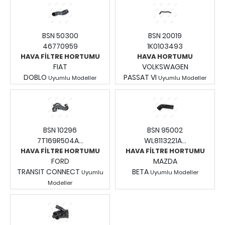
BSN 50300
BSN 20019
46770959
1K0103493
HAVA FİLTRE HORTUMU
HAVA HORTUMU
FIAT
VOLKSWAGEN
DOBLO
PASSAT VI
Uyumlu Modeller
Uyumlu Modeller
Fiyatları Görmek İçin
Fiyatları Görmek İçin
Giriş Yapınız.
Giriş Yapınız.
BSN 10296
BSN 95002
7T169R504A...
WL8113221A...
HAVA FİLTRE HORTUMU
HAVA FİLTRE HORTUMU
FORD
MAZDA
TRANSIT CONNECT
BETA
Uyumlu
Uyumlu Modeller
Fiyatları Görmek İçin
Modeller
Fiyatları Görmek İçin
Giriş Yapınız.
Giriş Yapınız.