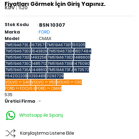
Fiyatları Görmek İçin Giriş Yapınız.
KDV :
%20
Stok Kodu
BSN 10307
:
Marka
FORD
:
Model
CMAX
:
7M519A673EJ
1673571
7M519A673EF
1511205
7M519A673EG
1543828
7M519A673EH
1607484
7M519A673EE
1493258
7M519A673ED
1486600
7M519A673EC
1485712
7M519A673EB
1475090
7M519A673EA
1448610
7M519A673FJ
1673572
Y64213220B
31293488
31293729
VOLVO >> S40
VOLVO >> V50
VOLVO >> C30
FORD >> FOCUS II
FORD >> CMAX
535
Üretici Firma
-
:
Whatsapp ile Sipariş
Karşılaştırma Listene Ekle