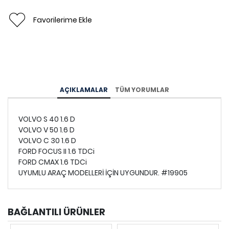
Favorilerime Ekle
AÇIKLAMALAR
TÜM YORUMLAR
VOLVO S 40 1.6 D
VOLVO V 50 1.6 D
VOLVO C 30 1.6 D
FORD FOCUS II 1.6 TDCi
FORD CMAX 1.6 TDCi
UYUMLU ARAÇ MODELLERİ İÇİN UYGUNDUR. #19905
BAĞLANTILI ÜRÜNLER