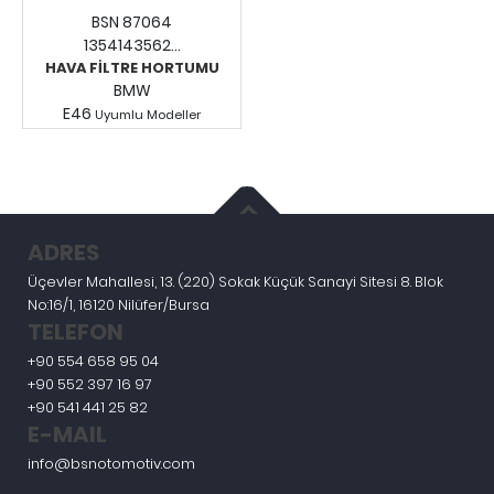
BSN 87064
1354143562...
HAVA FİLTRE HORTUMU
BMW
E46
Uyumlu Modeller
Fiyatları Görmek İçin
Giriş Yapınız.
ADRES
Üçevler Mahallesi, 13. (220) Sokak Küçük Sanayi Sitesi 8. Blok
No:16/1, 16120 Nilüfer/Bursa
TELEFON
+90 554 658 95 04
+90 552 397 16 97
+90 541 441 25 82
E-MAIL
info@bsnotomotiv.com