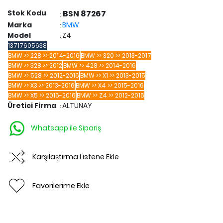
Stok Kodu
BSN 87267
:
Marka
BMW
:
Model
Z4
:
13717605638
BMW >> 228 >> 2014-2016
BMW >> 320 >> 2013-2017
BMW >> 328 >> 2012
BMW >> 428 >> 2014-2016
BMW >> 528 >> 2012-2016
BMW >> X1 >> 2013-2015
BMW >> X3 >> 2013-2016
BMW >> X4 >> 2015-2016
BMW >> X5 >> 2016-2016
BMW >> Z4 >> 2012-2016
Üretici Firma
ALTUNAY
:
Whatsapp ile Sipariş
Karşılaştırma Listene Ekle
Favorilerime Ekle