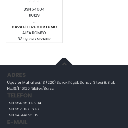
BSN 54004
110129
...
HAVA FİLTRE HORTUMU
ALFA ROMEO
33
Uyumlu Modeller
Fiyatları Görmek İçin
Giriş Yapınız.
ADRES
Üçevler Mahallesi, 13. (220) Sokak Küçük Sanayi Sitesi 8. Blok
No:16/1, 16120 Nilüfer/Bursa
TELEFON
+90 554 658 95 04
+90 552 397 16 97
+90 541 441 25 82
E-MAIL