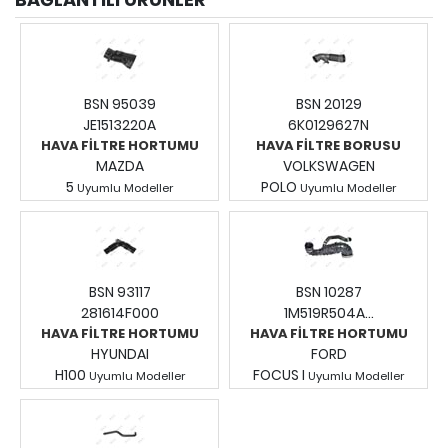
BSN 95039
BSN 20129
JE1513220A
6K0129627N
HAVA FİLTRE HORTUMU
HAVA FİLTRE BORUSU
MAZDA
VOLKSWAGEN
5
POLO
Uyumlu Modeller
Uyumlu Modeller
Fiyatları Görmek İçin
Fiyatları Görmek İçin
Giriş Yapınız.
Giriş Yapınız.
BSN 93117
BSN 10287
281614F000
1M519R504A...
HAVA FİLTRE HORTUMU
HAVA FİLTRE HORTUMU
HYUNDAI
FORD
H100
FOCUS I
Uyumlu Modeller
Uyumlu Modeller
Fiyatları Görmek İçin
Fiyatları Görmek İçin
Giriş Yapınız.
Giriş Yapınız.