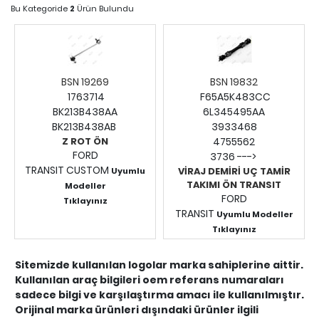
Bu Kategoride
2
Ürün Bulundu
BSN 19269
BSN 19832
1763714
F65A5K483CC
BK213B438AA
6L345495AA
BK213B438AB
3933468
Z ROT ÖN
4755562
FORD
3736 --->
TRANSIT CUSTOM
VİRAJ DEMİRİ UÇ TAMİR
Uyumlu
TAKIMI ÖN TRANSIT
Modeller
FORD
Tıklayınız
TRANSIT
Fiyatları Görmek İçin
Uyumlu Modeller
Tıklayınız
Giriş Yapınız.
Fiyatları Görmek İçin
Giriş Yapınız.
Sitemizde kullanılan logolar marka sahiplerine aittir.
Kullanılan araç bilgileri oem referans numaraları
sadece bilgi ve karşılaştırma amacı ile kullanılmıştır.
Orijinal marka ürünleri dışındaki ürünler ilgili