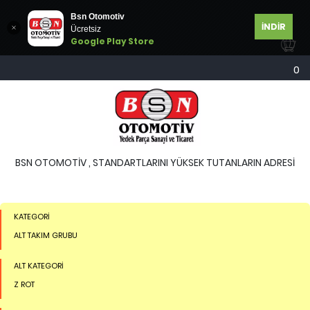
Bsn Otomotiv
İNDİR
Ücretsiz
Google Play Store
MARKALAR
0
FORD
MODELLER
TRANSIT
BSN OTOMOTİV , STANDARTLARINI YÜKSEK TUTANLARIN ADRESİ
TRANSIT CUSTOM
KATEGORİ
ALT TAKIM GRUBU
ALT KATEGORİ
Z ROT