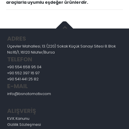
araçlarla uyumlu eşdeğer ürünlerdir.
ADRES
Üçevler Mahallesi, 13. (220) Sokak Küçük Sanayi Sitesi 8. Blok
No:16/1, 16120 Nilüfer/Bursa
TELEFON
+90 554 658 95 04
+90 552 397 16 97
+90 541 441 25 82
E-MAIL
info@bsnotomotiv.com
ALIŞVERİŞ
K.V.K. Kanunu
Gizlilik Sözleşmesi