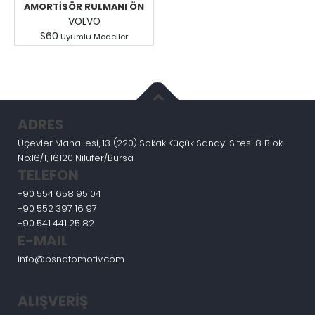
AMORTİSÖR RULMANI ÖN
VOLVO
S60
Uyumlu Modeller
Fiyatları Görmek İçin
Giriş Yapınız.
ADRES
Üçevler Mahallesi, 13. (220) Sokak Küçük Sanayi Sitesi 8. Blok
No:16/1, 16120 Nilüfer/Bursa
TELEFON
+90 554 658 95 04
+90 552 397 16 97
+90 541 441 25 82
E-MAIL
info@bsnotomotiv.com
ALIŞVERİŞ