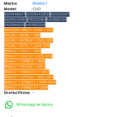
Marka
RENAULT
:
Model
CLIO
:
8200948647
8200504295S1
8200200017
8200504295S
4153220184
54325ED02A
54325AX000
54325ED00A
MERCEDES-BENZ >> CITAN >> 2012
NISSAN >> MICRA >> 1982
NISSAN >> MICRA III >> 2002-2010
NISSAN >> NOTE I >> 2006-2013
RENAULT >> CLIO I >> 1998
RENAULT >> CLIO III >> 2005-2014
RENAULT >> EXPRESS >> 1985
RENAULT >> MODUS >> 2004
RENAULT >> KANGOO II >> 2007
RENAULT >> LUTECIA >> 1990-2014
RENAULT >> SYMBOL I >> 1998-2009
RENAULT >> SYMBOL II >> 2008
Üretici Firma
-
:
Whatsapp ile Sipariş