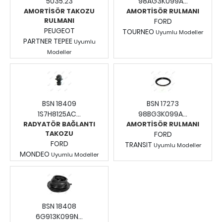
5035.23
98AG3K099A...
AMORTİSÖR TAKOZU
AMORTİSÖR RULMANI
RULMANI
FORD
PEUGEOT
TOURNEO
Uyumlu Modeller
PARTNER TEPEE
Uyumlu
Fiyatları Görmek İçin
Modeller
Giriş Yapınız.
Fiyatları Görmek İçin
Giriş Yapınız.
BSN 18409
BSN 17273
1S7H8125AC...
98BG3K099A...
RADYATÖR BAĞLANTI
AMORTİSÖR RULMANI
TAKOZU
FORD
FORD
TRANSIT
Uyumlu Modeller
MONDEO
Uyumlu Modeller
Fiyatları Görmek İçin
Fiyatları Görmek İçin
Giriş Yapınız.
Giriş Yapınız.
BSN 18408
6G913K099N...