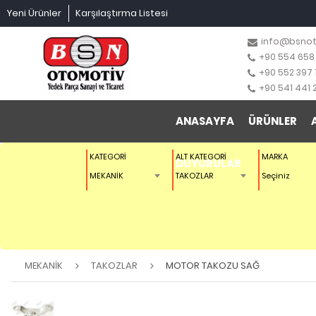
Yeni Ürünler
Karşılaştırma Listesi
info@bsno
+90 554 658
+90 552 397 
+90 541 441 
ANASAYFA
ÜRÜNLER
KATEGORİ
ALT KATEGORİ
MARKA
DUYURULAR
MEKANİK
TAKOZLAR
Seçiniz
MEKANİK
TAKOZLAR
MOTOR TAKOZU SAĞ