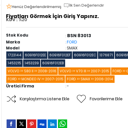
İlk Sen Değerlendir
Henüz Değerlendirilmemiş
Fiyatları Görmek İçin Giriş Yapınız.
KDV :
%20
Stok Kodu
BSN 83013
:
Marka
FORD
:
Model
SMAX
:
1723144
6G916F012EE
6G916F012EF
6G916F012EC
1376871
6G916
1453215
1453239
6G916F012EB
VOLVO >> S80 II >> 2008-2016
VOLVO >> V70 III >> 2007-2015
FORD >> 
FORD >> MONDEO IV >> 2007-2015
FORD >> SMAX >> 2006-2014
Üretici Firma
-
:
Karşılaştırma Listene Ekle
Favorilerime Ekle