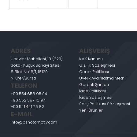
ADRES
ALIŞVERİŞ
Üçevler Mahallesi, 13. (220)
K.V.K. Kanunu
Sokak Küçük Sanayi Sitesi
Gizlilik Sözleşmesi
8. Blok No:16/1, 16120
Çerez Politikası
Nilüfer/Bursa
Üyelik Aydınlatma Metni
TELEFON
Garanti Şartları
İade Politikası
+90 554 658 95 04
İade Sözleşmesi
+90 552 397 16 97
Satış Politikası Sözleşmesi
+90 541 441 25 82
Yeni Ürünler
E-MAIL
info@bsnotomotiv.com