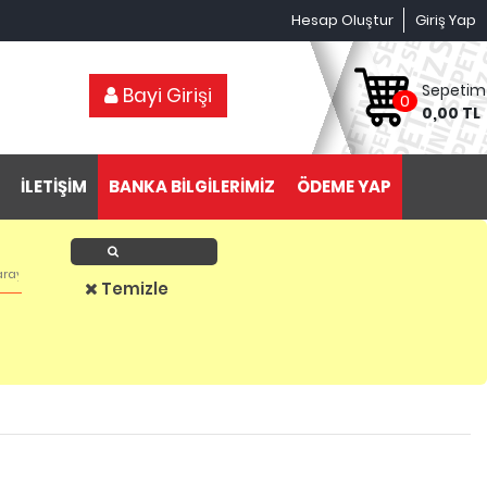
Hesap Oluştur
Giriş Yap
Sepetim
Bayi Girişi
0
0,00 TL
İLETİŞİM
BANKA BİLGİLERİMİZ
ÖDEME YAP
Ürün Ara
Temizle