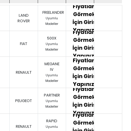
Fiyatları
FREELANDER
Görmek
LAND
Uyumlu
ROVER
İçin Giriş
Modeller
Yapınız.
Fiyatları
500X
Görmek
FIAT
Uyumlu
İçin Giriş
Modeller
Yapınız.
Fiyatları
MEGANE
Görmek
IV
RENAULT
İçin Giriş
Uyumlu
Modeller
Yapınız.
Fiyatları
PARTNER
Görmek
PEUGEOT
Uyumlu
İçin Giriş
Modeller
Yapınız.
Fiyatları
RAPID
Görmek
RENAULT
Uyumlu
İçin Giriş