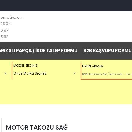
tomotiv.com
 95 04
16 97
25 82
ARIZALI PARÇA / İADE TALEP FORMU
B2B BAŞVURU FORMU
MODEL SEÇİNİZ
ÜRÜN ARAMA
Önce Marka Seçiniz
MOTOR TAKOZU SAĞ