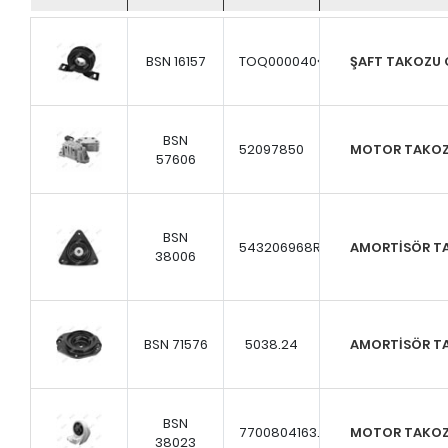
BSN 16157
TOQ000040<...
ŞAFT TAKOZU O
BSN
52097850
MOTOR TAKO
57606
BSN
543206968R...
AMORTİSÖR T
38006
BSN 71576
5038.24
AMORTİSÖR T
BSN
7700804163...
MOTOR TAKOZ
38023