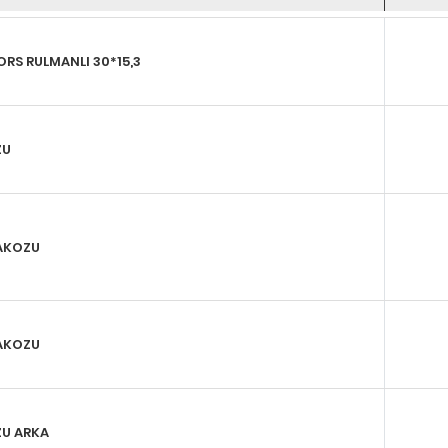
RS RULMANLI 30*15,3
ZU
AKOZU
AKOZU
U ARKA