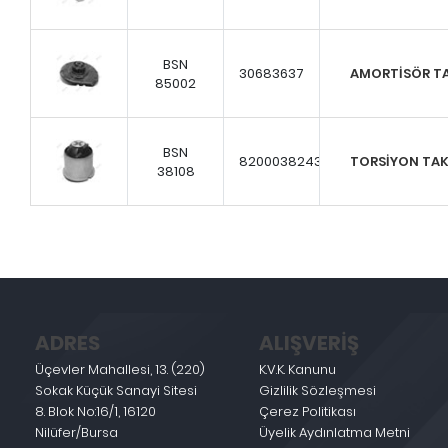
BSN
30683637
AMORTİSÖR T
85002
BSN
8200038243...
TORSİYON TA
38108
ADRES
ALIŞVERİŞ
Üçevler Mahallesi, 13. (220)
K.V.K. Kanunu
Sokak Küçük Sanayi Sitesi
Gizlilik Sözleşmesi
8. Blok No:16/1, 16120
Çerez Politikası
Nilüfer/Bursa
Üyelik Aydınlatma Metni