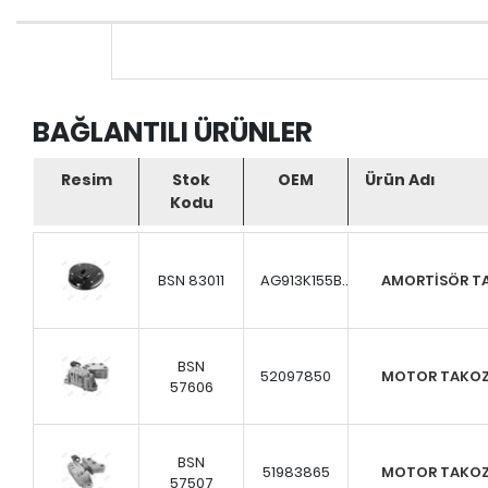
BAĞLANTILI ÜRÜNLER
Resim
Stok
OEM
Ürün Adı
Kodu
BSN 83011
AG913K155B...
AMORTİSÖR T
BSN
52097850
MOTOR TAKO
57606
BSN
51983865
MOTOR TAKO
57507