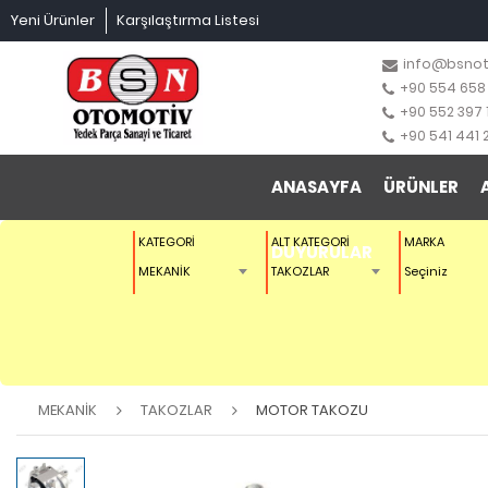
Yeni Ürünler
Karşılaştırma Listesi
info@bsno
+90 554 658
+90 552 397 
+90 541 441 
ANASAYFA
ÜRÜNLER
KATEGORİ
ALT KATEGORİ
MARKA
DUYURULAR
MEKANİK
TAKOZLAR
Seçiniz
MEKANİK
TAKOZLAR
MOTOR TAKOZU