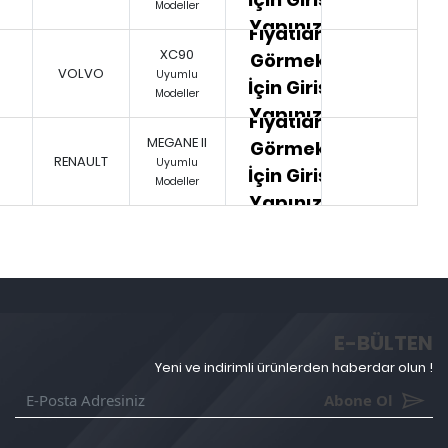
Modeller
Yapınız.
Fiyatları
XC90
Görmek
VOLVO
Uyumlu
İçin Giriş
Modeller
Yapınız.
Fiyatları
MEGANE II
Görmek
RENAULT
Uyumlu
İçin Giriş
Modeller
Yapınız.
E-BÜLTEN
Yeni ve indirimli ürünlerden haberdar olun !
Abone Ol