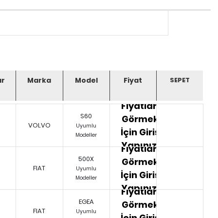
ar
Marka
Model
Fiyat
Fiyatları
S60
Görmek
VOLVO
Uyumlu
İçin Giriş
Modeller
Yapınız.
Fiyatları
500X
Görmek
FIAT
Uyumlu
İçin Giriş
Modeller
Yapınız.
Fiyatları
EGEA
Görmek
FIAT
Uyumlu
İçin Giriş