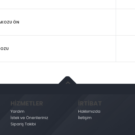
AKOZU ÖN
KOZU
HİZMETLER
İRTİBAT
Yardım
Hakkımızda
İstek ve Önerileriniz
İletişim
Sipariş Takibi