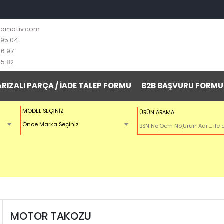
tomotiv.com
 95 04
16 97
25 82
ARIZALI PARÇA / İADE TALEP FORMU
B2B BAŞVURU FORMU
MODEL SEÇİNİZ
ÜRÜN ARAMA
Önce Marka Seçiniz
MOTOR TAKOZU