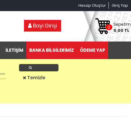
Hesap Oluştur
Giriş Yap
Sepetim
Bayi Girişi
0
0,00 TL
İLETİŞİM
BANKA BİLGİLERİMİZ
ÖDEME YAP
Ürün Ara
Temizle