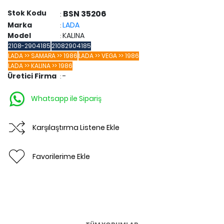
Stok Kodu
BSN 35206
:
Marka
LADA
:
Model
KALINA
:
2108-2904185
21082904185
LADA >> SAMARA >> 1986
LADA >> VEGA >> 1986
LADA >> KALINA >> 1986
Üretici Firma
-
:
Whatsapp ile Sipariş
Karşılaştırma Listene Ekle
Favorilerime Ekle