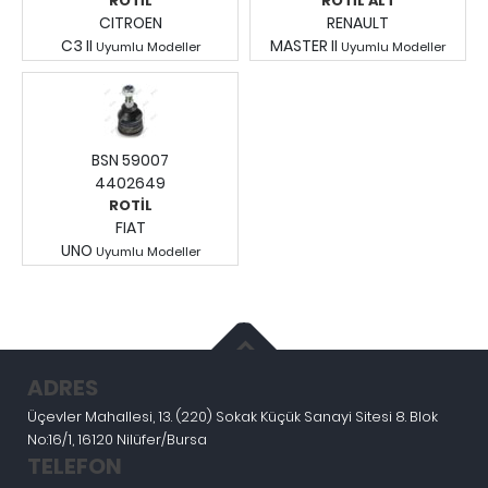
ROTİL
ROTİL ALT
CITROEN
RENAULT
C3 II
MASTER II
Uyumlu Modeller
Uyumlu Modeller
Fiyatları Görmek İçin
Fiyatları Görmek İçin
Giriş Yapınız.
Giriş Yapınız.
BSN 59007
4402649
ROTİL
FIAT
UNO
Uyumlu Modeller
Fiyatları Görmek İçin
Giriş Yapınız.
ADRES
Üçevler Mahallesi, 13. (220) Sokak Küçük Sanayi Sitesi 8. Blok
No:16/1, 16120 Nilüfer/Bursa
TELEFON