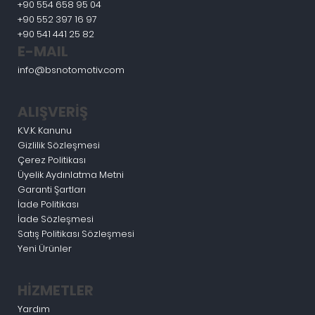
+90 554 658 95 04
+90 552 397 16 97
+90 541 441 25 82
E-MAIL
info@bsnotomotiv.com
ALIŞVERİŞ
K.V.K. Kanunu
Gizlilik Sözleşmesi
Çerez Politikası
Üyelik Aydınlatma Metni
Garanti Şartları
İade Politikası
İade Sözleşmesi
Satış Politikası Sözleşmesi
Yeni Ürünler
HİZMETLER
Yardım