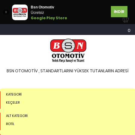
Bsn Otomotiv
İNDİR
Ücretsiz
Google Play Store
0
BSN OTOMOTİV , STANDARTLARINI YÜKSEK TUTANLARIN ADRESİ
KATEGORİ
KEÇELER
ALT KATEGORİ
ROTİL