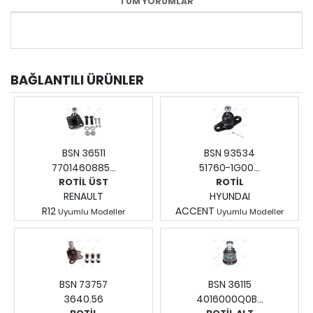
TÜM YORUMLAR
BAĞLANTILI ÜRÜNLER
BSN 36511
BSN 93534
7701460885...
51760-1G00...
ROTİL ÜST
ROTİL
RENAULT
HYUNDAI
R12
ACCENT
Uyumlu Modeller
Uyumlu Modeller
Fiyatları Görmek İçin
Fiyatları Görmek İçin
Giriş Yapınız.
Giriş Yapınız.
BSN 73757
BSN 36115
3640.56
4016000Q0B...