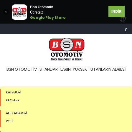
Bsn Otomotiv
İNDİR
Ücretsiz
Google Play Store
0
BSN OTOMOTİV , STANDARTLARINI YÜKSEK TUTANLARIN ADRESİ
KATEGORİ
KEÇELER
ALT KATEGORİ
ROTİL