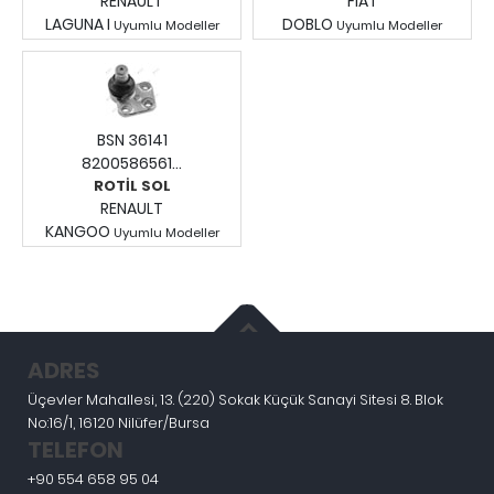
RENAULT
FIAT
LAGUNA I
DOBLO
Uyumlu Modeller
Uyumlu Modeller
Fiyatları Görmek İçin
Fiyatları Görmek İçin
Giriş Yapınız.
Giriş Yapınız.
BSN 36141
8200586561...
ROTİL SOL
RENAULT
KANGOO
Uyumlu Modeller
Fiyatları Görmek İçin
Giriş Yapınız.
ADRES
Üçevler Mahallesi, 13. (220) Sokak Küçük Sanayi Sitesi 8. Blok
No:16/1, 16120 Nilüfer/Bursa
TELEFON
+90 554 658 95 04