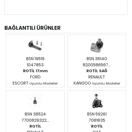
BAĞLANTILI ÜRÜNLER
BSN 19519
BSN 36140
1047853
8200586567...
ROTİL 17mm
ROTİL SAĞ
FORD
RENAULT
ESCORT
KANGOO
Uyumlu Modeller
Uyumlu Modeller
Fiyatları Görmek İçin
Fiyatları Görmek İçin
Giriş Yapınız.
Giriş Yapınız.
BSN 36524
BSN 59261
7700829322...
7081835
ROTİL
ROTİL