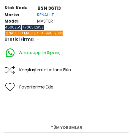
Stok Kodu
BSN 36113
:
Marka
RENAULT
:
Model
MASTER I
:
4500255
7700312852
RENAULT >> MASTER I >> 1998-2003
Üretici Firma
-
:
Whatsapp ile Sipariş
Karşılaştırma Listene Ekle
Favorilerime Ekle
TÜM YORUMLAR