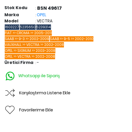
Stok Kodu
BSN 49617
:
Marka
OPEL
:
Model
VECTRA
:
1603227
5235650
5239314
FIAT >> CROMA >> 2005-2011
SAAB >> 9-3 >> 2002-2009
SAAB >> 9-5 >> 2002-2010
VAUXHALL >> VECTRA >> 2002-2008
OPEL >> SIGNUM >> 2003-2008
OPEL >> VECTRA >> 2002-2008
Üretici Firma
-
:
Whatsapp ile Sipariş
Karşılaştırma Listene Ekle
Favorilerime Ekle