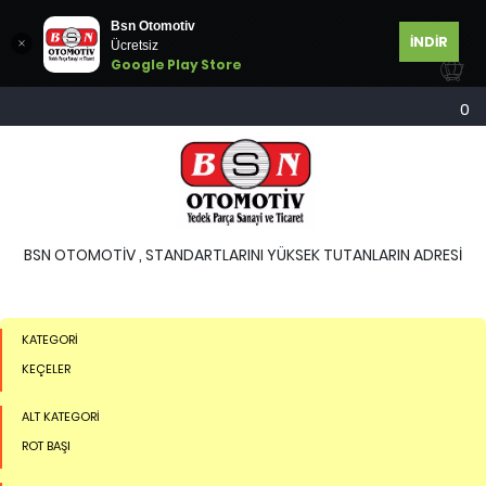
Bsn Otomotiv
İNDİR
Ücretsiz
Google Play Store
0
BSN OTOMOTİV , STANDARTLARINI YÜKSEK TUTANLARIN ADRESİ
KATEGORİ
KEÇELER
ALT KATEGORİ
ROT BAŞI