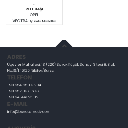
...
ROT BAŞI
OPEL
VECTRA
Uyumlu Modeller
Fiyatları Görmek İçin
Giriş Yapınız.
ADRES
Üçevler Mahallesi, 13. (220) Sokak Küçük Sanayi Sitesi 8. Blok
No:16/1, 16120 Nilüfer/Bursa
TELEFON
+90 554 658 95 04
+90 552 397 16 97
+90 541 441 25 82
E-MAIL
info@bsnotomotiv.com