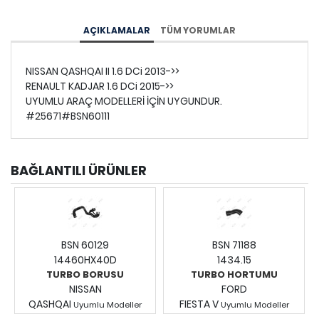
AÇIKLAMALAR
TÜM YORUMLAR
NISSAN QASHQAI II 1.6 DCi 2013->>
RENAULT KADJAR 1.6 DCi 2015->>
UYUMLU ARAÇ MODELLERİ İÇİN UYGUNDUR.
#25671#BSN60111
BAĞLANTILI ÜRÜNLER
BSN 60129
BSN 71188
14460HX40D
1434.15
TURBO BORUSU
TURBO HORTUMU
NISSAN
FORD
QASHQAI
FIESTA V
Uyumlu Modeller
Uyumlu Modeller