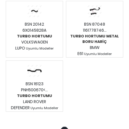
Fiyatları Görmek İçin
Fiyatları Görmek İçin
Giriş Yapınız.
Giriş Yapınız.
BSN 20142
BSN 87048
6X0145828A
1161778746...
TURBO HORTUMU
TURBO HORTUMU METAL
BORU HARİÇ
VOLKSWAGEN
BMW
LUPO
Uyumlu Modeller
E61
Fiyatları Görmek İçin
Uyumlu Modeller
Fiyatları Görmek İçin
Giriş Yapınız.
Giriş Yapınız.
BSN 16123
PNH500670<...
TURBO HORTUMU
LAND ROVER
DEFENDER
Uyumlu Modeller
Fiyatları Görmek İçin
Giriş Yapınız.