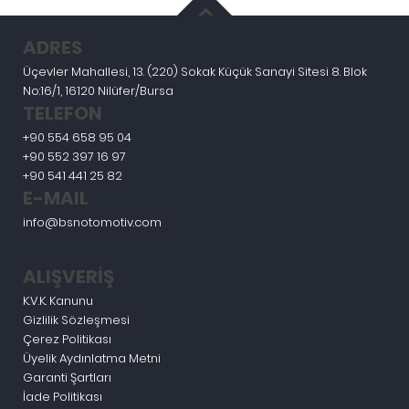
ADRES
Üçevler Mahallesi, 13. (220) Sokak Küçük Sanayi Sitesi 8. Blok
No:16/1, 16120 Nilüfer/Bursa
TELEFON
+90 554 658 95 04
+90 552 397 16 97
+90 541 441 25 82
E-MAIL
info@bsnotomotiv.com
ALIŞVERİŞ
K.V.K. Kanunu
Gizlilik Sözleşmesi
Çerez Politikası
Üyelik Aydınlatma Metni
Garanti Şartları
İade Politikası