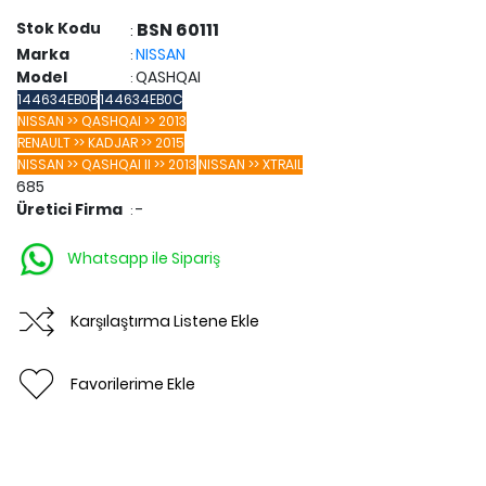
Stok Kodu
BSN 60111
:
Marka
NISSAN
:
Model
QASHQAI
:
144634EB0B
144634EB0C
NISSAN >> QASHQAI >> 2013
RENAULT >> KADJAR >> 2015
NISSAN >> QASHQAI II >> 2013
NISSAN >> XTRAIL
685
Üretici Firma
-
:
Whatsapp ile Sipariş
Karşılaştırma Listene Ekle
Favorilerime Ekle