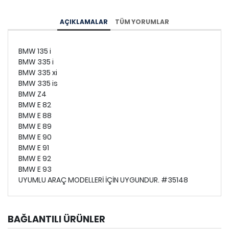
AÇIKLAMALAR
TÜM YORUMLAR
BMW 135 i
BMW 335 i
BMW 335 xi
BMW 335 is
BMW Z4
BMW E 82
BMW E 88
BMW E 89
BMW E 90
BMW E 91
BMW E 92
BMW E 93
UYUMLU ARAÇ MODELLERİ İÇİN UYGUNDUR. #35148
BAĞLANTILI ÜRÜNLER