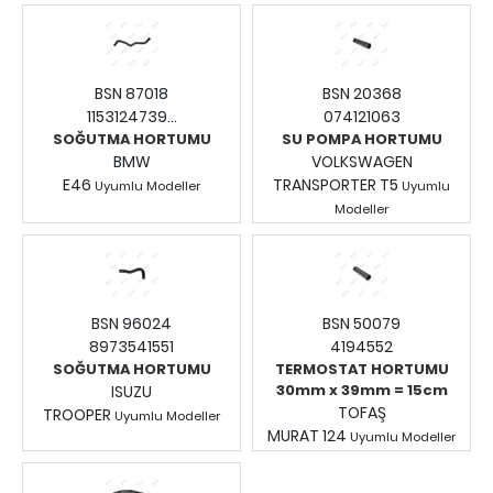
BSN 87018
BSN 20368
1153124739...
074121063
SOĞUTMA HORTUMU
SU POMPA HORTUMU
BMW
VOLKSWAGEN
E46
TRANSPORTER T5
Uyumlu Modeller
Uyumlu
Fiyatları Görmek İçin
Modeller
Fiyatları Görmek İçin
Giriş Yapınız.
Giriş Yapınız.
BSN 96024
BSN 50079
8973541551
4194552
SOĞUTMA HORTUMU
TERMOSTAT HORTUMU
30mm x 39mm = 15cm
ISUZU
TOFAŞ
TROOPER
Uyumlu Modeller
MURAT 124
Fiyatları Görmek İçin
Uyumlu Modeller
Fiyatları Görmek İçin
Giriş Yapınız.
Giriş Yapınız.