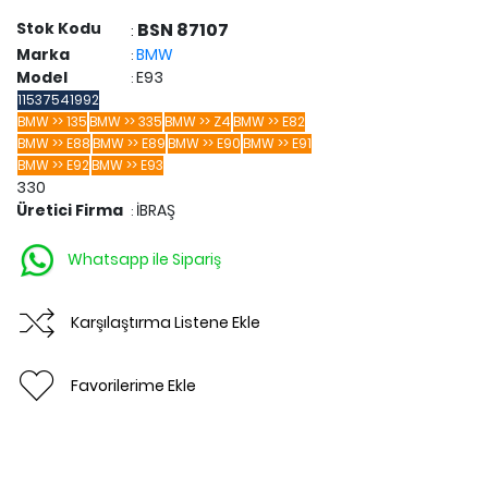
Stok Kodu
BSN 87107
:
Marka
BMW
:
Model
E93
:
11537541992
BMW >> 135
BMW >> 335
BMW >> Z4
BMW >> E82
BMW >> E88
BMW >> E89
BMW >> E90
BMW >> E91
BMW >> E92
BMW >> E93
330
Üretici Firma
İBRAŞ
:
Whatsapp ile Sipariş
Karşılaştırma Listene Ekle
Favorilerime Ekle