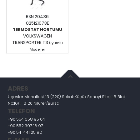
BSN 20436
025121073E
TERMOSTAT HORTUMU
VOLKSWAGEN
TRANSPORTER T3
Uyumlu
Modeller
Fiyatları Görmek İçin
Giriş Yapınız.
ADRES
Üçevler Mahallesi, 13. (220) Sokak Küçük Sanayi Sitesi 8. Blok
No:16/1, 16120 Nilüfer/Bursa
TELEFON
+90 554 658 95 04
+90 552 397 16 97
+90 541 441 25 82
E-MAIL