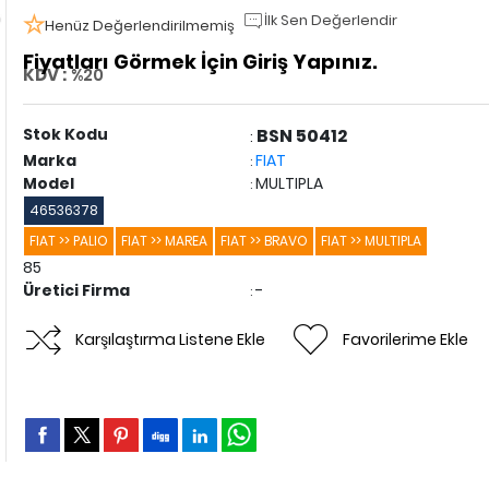
İlk Sen Değerlendir
Henüz Değerlendirilmemiş
Fiyatları Görmek İçin Giriş Yapınız.
KDV :
%20
Stok Kodu
BSN 50412
:
Marka
FIAT
:
Model
MULTIPLA
:
46536378
FIAT >> PALIO
FIAT >> MAREA
FIAT >> BRAVO
FIAT >> MULTIPLA
85
Üretici Firma
-
:
Karşılaştırma Listene Ekle
Favorilerime Ekle