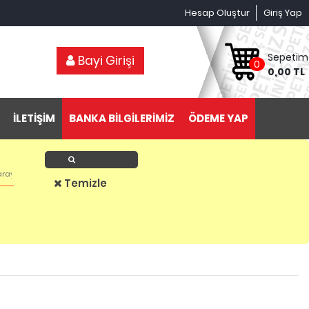
Hesap Oluştur
Giriş Yap
Sepetim
Bayi Girişi
0
0,00 TL
İLETİŞİM
BANKA BİLGİLERİMİZ
ÖDEME YAP
Ürün Ara
Temizle