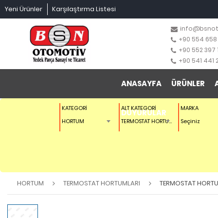
Yeni Ürünler
Karşılaştırma Listesi
info@bsno
+90 554 658
+90 552 397 
+90 541 441 
ANASAYFA
ÜRÜNLER
KATEGORİ
ALT KATEGORİ
MARKA
DUYURULAR
HORTUM
TERMOSTAT HORTUMLARI
Seçiniz
HORTUM
TERMOSTAT HORTUMLARI
TERMOSTAT HORT