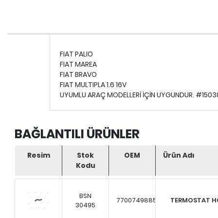
FIAT PALIO
FIAT MAREA
FIAT BRAVO
FIAT MULTIPLA 1.6 16V
UYUMLU ARAÇ MODELLERİ İÇİN UYGUNDUR. #150
BAĞLANTILI ÜRÜNLER
Resim
Stok
OEM
Ürün Adı
Kodu
BSN
7700749885
TERMOSTAT 
30495