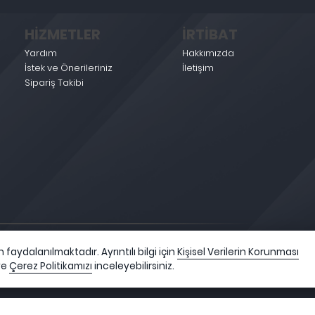
HİZMETLER
İRTİBAT
Yardım
Hakkımızda
İstek ve Önerileriniz
İletişim
Sipariş Takibi
faydalanılmaktadır. Ayrıntılı bilgi için
Kişisel Verilerin Korunması
ve
Çerez Politikamızı
inceleyebilirsiniz.