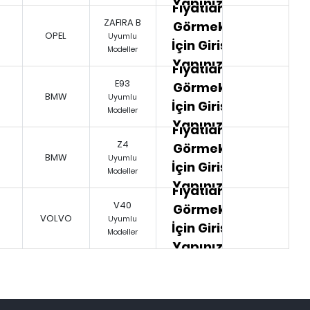
Yapınız.
Fiyatları
ZAFIRA B
Görmek
OPEL
Uyumlu
İçin Giriş
Modeller
Yapınız.
Fiyatları
E93
Görmek
BMW
Uyumlu
İçin Giriş
Modeller
Yapınız.
Fiyatları
Z4
Görmek
BMW
Uyumlu
İçin Giriş
Modeller
Yapınız.
Fiyatları
V40
Görmek
VOLVO
Uyumlu
İçin Giriş
Modeller
Yapınız.