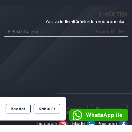
E-BÜLTEN
Yeni ve indirimli ürünlerden haberdar olun !
Abone Ol
Reddet
Kabul Et
Instagram
Linkedin
Facebook