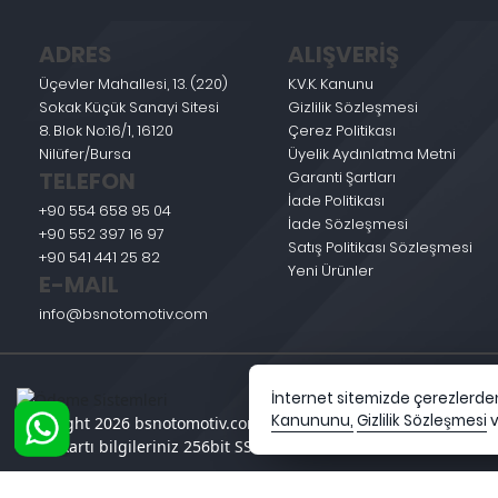
ADRES
ALIŞVERİŞ
Üçevler Mahallesi, 13. (220)
K.V.K. Kanunu
Sokak Küçük Sanayi Sitesi
Gizlilik Sözleşmesi
8. Blok No:16/1, 16120
Çerez Politikası
Nilüfer/Bursa
Üyelik Aydınlatma Metni
TELEFON
Garanti Şartları
İade Politikası
+90 554 658 95 04
İade Sözleşmesi
+90 552 397 16 97
Satış Politikası Sözleşmesi
+90 541 441 25 82
Yeni Ürünler
E-MAIL
info@bsnotomotiv.com
İnternet sitemizde çerezlerden 
Kanununu,
Gizlilik Sözleşmesi
Copyright 2026 bsnotomotiv.com - Tüm hakları saklıdır.
Kredi kartı bilgileriniz 256bit SSL sertifikası ile korunmaktadır.