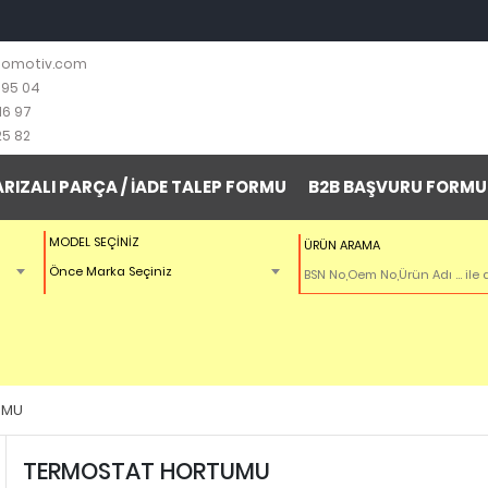
tomotiv.com
 95 04
16 97
25 82
ARIZALI PARÇA / İADE TALEP FORMU
B2B BAŞVURU FORMU
MODEL SEÇİNİZ
ÜRÜN ARAMA
Önce Marka Seçiniz
UMU
TERMOSTAT HORTUMU