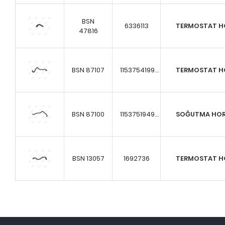
BSN
6336113
TERMOSTAT 
47816
BSN 87107
1153754199...
TERMOSTAT 
BSN 87100
1153751949...
SOĞUTMA HO
BSN 13057
1692736
TERMOSTAT 