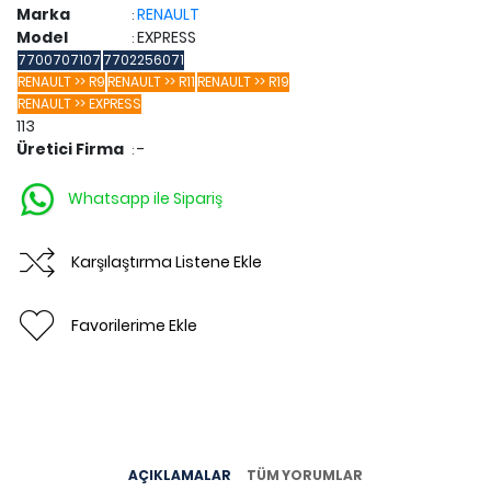
Marka
RENAULT
:
Model
EXPRESS
:
7700707107
7702256071
RENAULT >> R9
RENAULT >> R11
RENAULT >> R19
RENAULT >> EXPRESS
113
Üretici Firma
-
:
Whatsapp ile Sipariş
Karşılaştırma Listene Ekle
Favorilerime Ekle
AÇIKLAMALAR
TÜM YORUMLAR