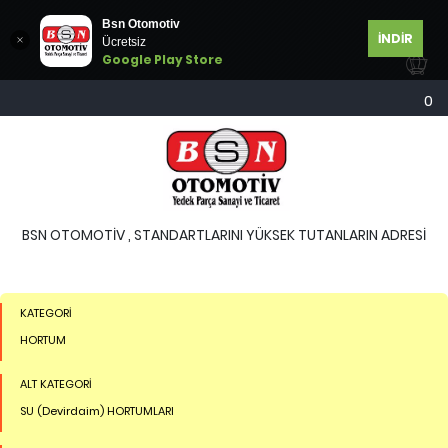
Bsn Otomotiv
İNDİR
Ücretsiz
Google Play Store
0
BSN OTOMOTİV , STANDARTLARINI YÜKSEK TUTANLARIN ADRESİ
KATEGORİ
HORTUM
ALT KATEGORİ
SU (Devirdaim) HORTUMLARI