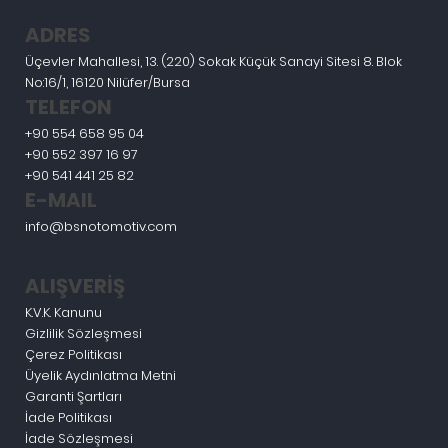
ADRES
Üçevler Mahallesi, 13. (220) Sokak Küçük Sanayi Sitesi 8. Blok
No:16/1, 16120 Nilüfer/Bursa
TELEFON
+90 554 658 95 04
+90 552 397 16 97
+90 541 441 25 82
E-MAIL
info@bsnotomotiv.com
ALIŞVERİŞ
K.V.K. Kanunu
Gizlilik Sözleşmesi
Çerez Politikası
Üyelik Aydınlatma Metni
Garanti Şartları
İade Politikası
İade Sözleşmesi