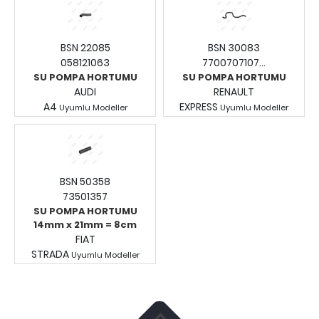
Giriş Yapınız.
BSN 22085
BSN 30083
058121063
7700707107...
SU POMPA HORTUMU
SU POMPA HORTUMU
AUDI
RENAULT
A4
EXPRESS
Uyumlu Modeller
Uyumlu Modeller
Fiyatları Görmek İçin
Fiyatları Görmek İçin
Giriş Yapınız.
Giriş Yapınız.
BSN 50358
73501357
SU POMPA HORTUMU
14mm x 21mm = 8cm
FIAT
STRADA
Uyumlu Modeller
Fiyatları Görmek İçin
Giriş Yapınız.