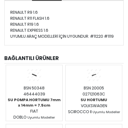
RENAULT R9 1.6
RENAULT R11 FLASH 1.6
RENAULT R19 1.6
RENAULT EXPRESS 1.6
UYUMLU ARAÇ MODELLERİ İÇİN UYGUNDUR. #11220 #1119
BAĞLANTILI ÜRÜNLER
BSN 50348
BSN 20005
46444039
027121063C
SU POMPA HORTUMU 7mm
SU HORTUMU
x 14mm = 7.5cm
VOLKSWAGEN
FIAT
SCIROCCO II
Uyumlu Modeller
DOBLO
Uyumlu Modeller
Fiyatları Görmek İçin
Fiyatları Görmek İçin
Giriş Yapınız.