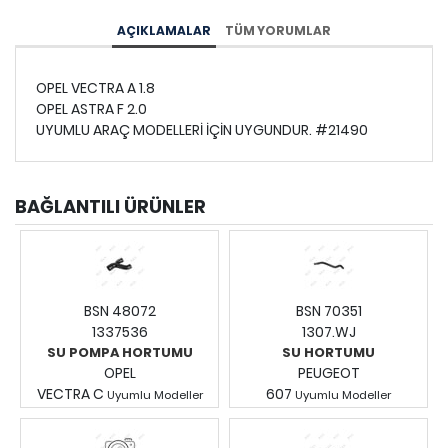
AÇIKLAMALAR
TÜM YORUMLAR
OPEL VECTRA A 1.8
OPEL ASTRA F 2.0
UYUMLU ARAÇ MODELLERİ İÇİN UYGUNDUR. #21490
BAĞLANTILI ÜRÜNLER
BSN 48072
BSN 70351
1337536
1307.WJ
SU POMPA HORTUMU
SU HORTUMU
OPEL
PEUGEOT
VECTRA C
607
Uyumlu Modeller
Uyumlu Modeller
Fiyatları Görmek İçin
Fiyatları Görmek İçin
Giriş Yapınız.
Giriş Yapınız.