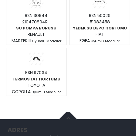
BSN 30944
BSN 50026
210470894R...
51983458
SU POMPA BORUSU
YEDEK SU DEPO HORTUMU
RENAULT
FIAT
MASTER III
EGEA
Uyumlu Modeller
Uyumlu Modeller
Fiyatları Görmek İçin
Fiyatları Görmek İçin
Giriş Yapınız.
Giriş Yapınız.
BSN 97034
TERMOSTAT HORTUMU
TOYOTA
COROLLA
Uyumlu Modeller
Fiyatları Görmek İçin
Giriş Yapınız.
ADRES