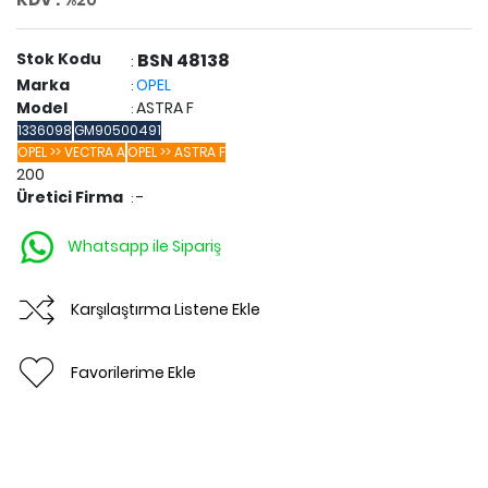
Stok Kodu
BSN 48138
:
Marka
OPEL
:
Model
ASTRA F
:
1336098
GM90500491
OPEL >> VECTRA A
OPEL >> ASTRA F
200
Üretici Firma
-
:
Whatsapp ile Sipariş
Karşılaştırma Listene Ekle
Favorilerime Ekle