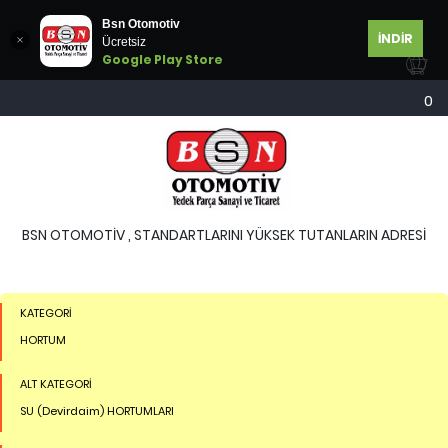
Bsn Otomotiv
İNDİR
Ücretsiz
Google Play Store
0
BSN OTOMOTİV , STANDARTLARINI YÜKSEK TUTANLARIN ADRESİ
KATEGORİ
HORTUM
ALT KATEGORİ
SU (Devirdaim) HORTUMLARI