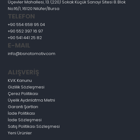
Üçevler Mahallesi, 13. (220) Sokak Küçük Sanayi Sitesi 8. Blok
No:16/1, 16120 Nilüfer/Bursa
TELEFON
+90 554 658 95 04
+90 552 397 16 97
+90 541 441 25 82
E-MAIL
info@bsnotomotiv.com
ALIŞVERİŞ
K.V.K. Kanunu
Gizlilik Sözleşmesi
Çerez Politikası
Üyelik Aydınlatma Metni
Garanti Şartları
İade Politikası
İade Sözleşmesi
Satış Politikası Sözleşmesi
Yeni Ürünler