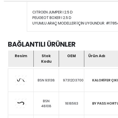
CITROEN JUMPER I 2.5 D
PEUGEOT BOXER I 2.5 D
UYUMLU ARAÇ MODELLERİ İÇİN UYGUNDUR. #1785
BAĞLANTILI ÜRÜNLER
Resim
Stok
OEM
Ürün Adı
Kodu
BSN 93138
97312D3700
KALORİFER ÇI
BSN
1818563
BY PASS HOR
48108