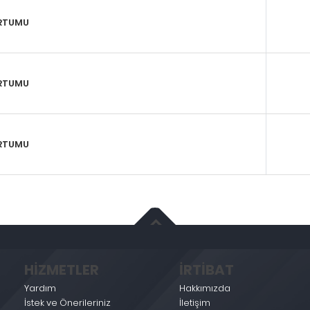
ORTUMU
ORTUMU
ORTUMU
HİZMETLER
İRTİBAT
Yardım
Hakkımızda
İstek ve Önerileriniz
İletişim