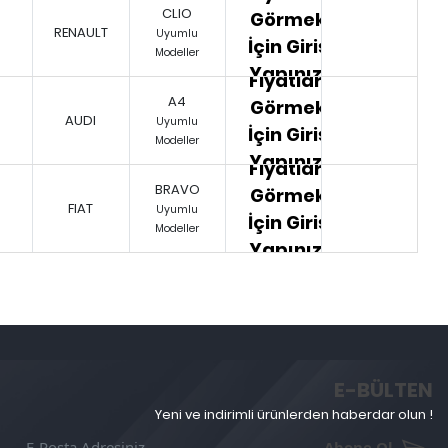
CLIO
Görmek
RENAULT
Uyumlu
İçin Giriş
Modeller
Yapınız.
Fiyatları
A4
Görmek
AUDI
Uyumlu
İçin Giriş
Modeller
Yapınız.
Fiyatları
BRAVO
Görmek
FIAT
Uyumlu
İçin Giriş
Modeller
Yapınız.
E-BÜLTEN
Yeni ve indirimli ürünlerden haberdar olun !
Abone Ol