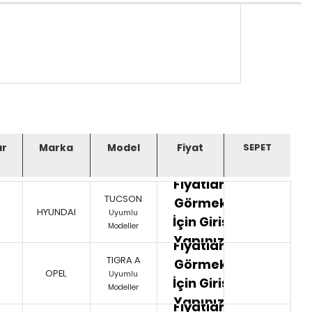
ar
Marka
Model
Fiyat
Fiyatları
TUCSON
Görmek
HYUNDAI
Uyumlu
İçin Giriş
Modeller
Yapınız.
Fiyatları
TIGRA A
Görmek
OPEL
Uyumlu
İçin Giriş
Modeller
Yapınız.
Fiyatları