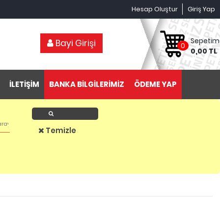
Hesap Oluştur
Giriş Yap
Sepetim
Bayi Girişi
0
0,00 TL
İLETİŞİM
BANKA BİLGİLERİMİZ
ÖDEME YAP
Ürün Ara
Temizle