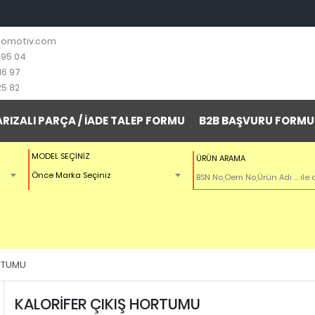
tomotiv.com
 95 04
16 97
25 82
ARIZALI PARÇA / İADE TALEP FORMU
B2B BAŞVURU FORMU
MODEL SEÇİNİZ
ÜRÜN ARAMA
Önce Marka Seçiniz
ORTUMU
KALORİFER ÇIKIŞ HORTUMU