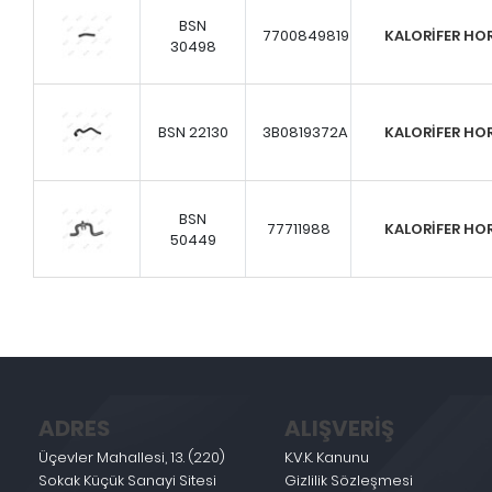
BSN
7700849819
KALORİFER H
30498
BSN 22130
3B0819372A
KALORİFER H
BSN
77711988
KALORİFER H
50449
ADRES
ALIŞVERİŞ
Üçevler Mahallesi, 13. (220)
K.V.K. Kanunu
Sokak Küçük Sanayi Sitesi
Gizlilik Sözleşmesi