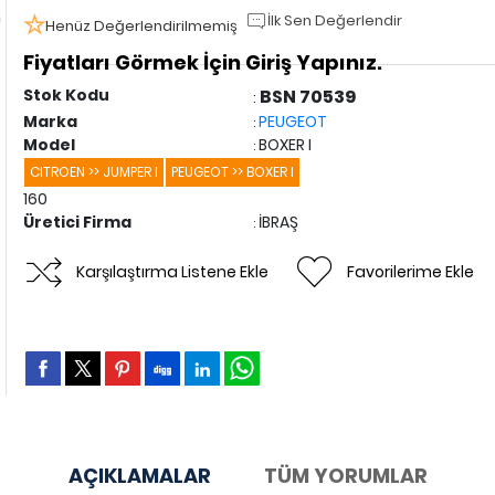
İlk Sen Değerlendir
Henüz Değerlendirilmemiş
Fiyatları Görmek İçin Giriş Yapınız.
Stok Kodu
BSN 70539
:
Marka
PEUGEOT
:
Model
BOXER I
:
CITROEN >> JUMPER I
PEUGEOT >> BOXER I
160
Üretici Firma
İBRAŞ
:
Karşılaştırma Listene Ekle
Favorilerime Ekle
AÇIKLAMALAR
TÜM YORUMLAR