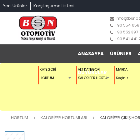
Yeni Ürünler
Karşılaştırma Listesi
info@bsno
+90 554 658
+90 552 397 
+90 541 441 
ANASAYFA
ÜRÜNLER
KATEGORİ
ALT KATEGORİ
MARKA
DUYURULAR
HORTUM
KALORİFER HORTUMLARI
Seçiniz
HORTUM
KALORİFER HORTUMLARI
KALORİFER ÇIKIŞ H