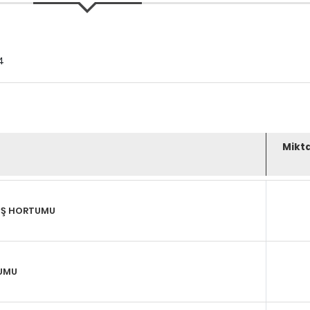
4
Mikt
KIŞ HORTUMU
TUMU