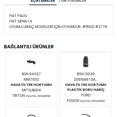
AÇIKLAMALAR
TÜM YORUMLAR
FIAT PALIO
FIAT SIENA 1.4
UYUMLU ARAÇ MODELLERİ İÇİN UYGUNDUR. #15021 #2779
BAĞLANTILI ÜRÜNLER
BSN 94027
BSN 13030
MN171012
2S619A673A...
HAVA FİLTRE HORTUMU
HAVA FİLTRE HORTUMU
PLASTİK BORU HARİÇ
MITSUBISHI
FORD
TRITON
Uyumlu Modeller
FUSION
Fiyatları Görmek İçin
Uyumlu Modeller
Fiyatları Görmek İçin
Giriş Yapınız.
Giriş Yapınız.