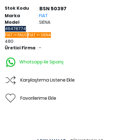
Stok Kodu
BSN 50397
:
Marka
FIAT
:
Model
SIENA
:
46478774
FIAT >> PALIO
FIAT >> SIENA
480
Üretici Firma
-
:
Whatsapp ile Sipariş
Karşılaştırma Listene Ekle
Favorilerime Ekle