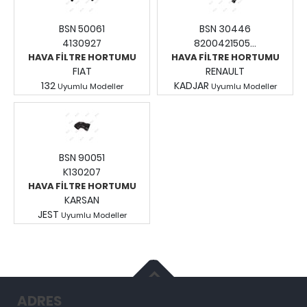
BSN 50061
BSN 30446
4130927
8200421505...
HAVA FİLTRE HORTUMU
HAVA FİLTRE HORTUMU
FIAT
RENAULT
132
KADJAR
Uyumlu Modeller
Uyumlu Modeller
Fiyatları Görmek İçin
Fiyatları Görmek İçin
Giriş Yapınız.
Giriş Yapınız.
BSN 90051
K130207
HAVA FİLTRE HORTUMU
KARSAN
JEST
Uyumlu Modeller
Fiyatları Görmek İçin
Giriş Yapınız.
ADRES