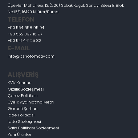
Üçevler Mahallesi, 13. (220) Sokak Küçük Sanayi Sitesi 8. Blok
No:16/1, 16120 Nilüfer/Bursa
TELEFON
+90 554 658 95 04
+90 552 397 16 97
+90 541 441 25 82
E-MAIL
info@bsnotomotiv.com
ALIŞVERİŞ
K.V.K. Kanunu
Gizlilik Sözleşmesi
Çerez Politikası
Üyelik Aydınlatma Metni
Garanti Şartları
İade Politikası
İade Sözleşmesi
Satış Politikası Sözleşmesi
Yeni Ürünler