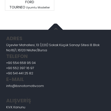
FORD
TOURNEO
Uyumlu Modeller
Fiyatları Görmek İçin
Giriş Yapınız.
ADRES
Üçevler Mahallesi, 13. (220) Sokak Küçük Sanayi Sitesi 8. Blok
No:16/1, 16120 Nilüfer/Bursa
TELEFON
+90 554 658 95 04
+90 552 397 16 97
+90 541 441 25 82
E-MAIL
info@bsnotomotiv.com
ALIŞVERİŞ
K.V.K. Kanunu