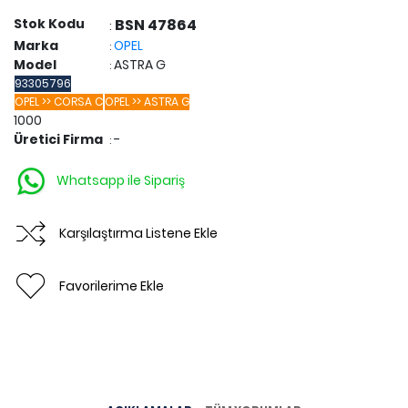
Stok Kodu
BSN 47864
:
Marka
OPEL
:
Model
ASTRA G
:
93305796
OPEL >> CORSA C
OPEL >> ASTRA G
1000
Üretici Firma
-
:
Whatsapp ile Sipariş
Karşılaştırma Listene Ekle
Favorilerime Ekle