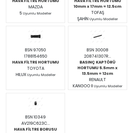
HAVA FİLTRE HORTUMU
HAVA FİLTRE HORTUMU
10mm x 17mm = 12.5cm
MAZDA
TOFAŞ
5
Uyumlu Modeller
ŞAHİN
Fiyatları Görmek İçin
Uyumlu Modeller
Fiyatları Görmek İçin
Giriş Yapınız.
Giriş Yapınız.
BSN 97050
BSN 30008
1788154650
208741307R...
HAVA FİLTRE HORTUMU
BASINÇ KAPTÖRÜ
HORTUMU 5.5mm x
TOYOTA
13.5mm = 12cm
HILUX
Uyumlu Modeller
RENAULT
Fiyatları Görmek İçin
KANGOO II
Uyumlu Modeller
Giriş Yapınız.
Fiyatları Görmek İçin
Giriş Yapınız.
BSN 10349
AV219C623C...
HAVA FİLTRE BORUSU