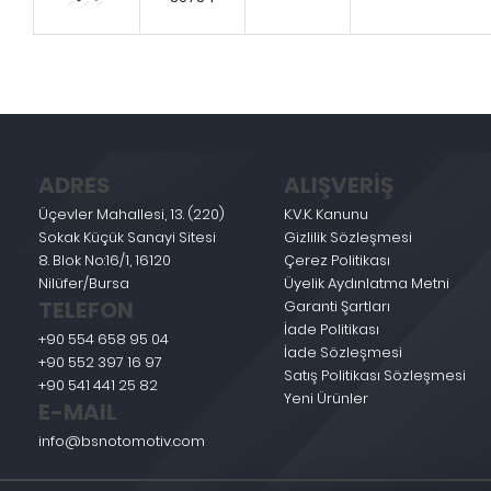
ADRES
ALIŞVERİŞ
Üçevler Mahallesi, 13. (220)
K.V.K. Kanunu
Sokak Küçük Sanayi Sitesi
Gizlilik Sözleşmesi
8. Blok No:16/1, 16120
Çerez Politikası
Nilüfer/Bursa
Üyelik Aydınlatma Metni
TELEFON
Garanti Şartları
İade Politikası
+90 554 658 95 04
İade Sözleşmesi
+90 552 397 16 97
Satış Politikası Sözleşmesi
+90 541 441 25 82
Yeni Ürünler
E-MAIL
info@bsnotomotiv.com