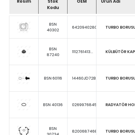
Resim
Stok
OEM
Ürün Adı
Kodu
BSN
6420940280
TURBO BORUS
40302
BSN
1112761413...
KÜLBÜTÖR KA
87240
BSN 60116
14460JD72B...
TURBO BORUS
BSN 40136
0269976845...
RADYATÖR HO
BSN
8200687468...
TURBO BORUS
30734