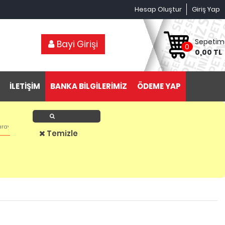
Hesap Oluştur
Giriş Yap
Sepetim
Bayi Girişi
0
0,00 TL
İLETİŞİM
BANKA BİLGİLERİMİZ
ÖDEME YAP
Ürün Ara
Temizle