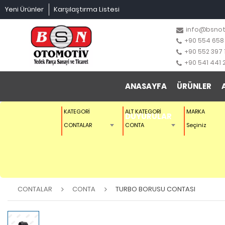
Yeni Ürünler
Karşılaştırma Listesi
info@bsno
+90 554 658
+90 552 397 
+90 541 441 
ANASAYFA
ÜRÜNLER
KATEGORİ
ALT KATEGORİ
MARKA
DUYURULAR
CONTALAR
CONTA
Seçiniz
CONTALAR
CONTA
TURBO BORUSU CONTASI