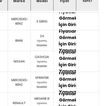
ar
Marka
Model
Fiyat
Fiyatları
Görmek
MERCEDES-
E SERISI
BENZ
İçin Giriş
Yapınız.
Fiyatları
Z4
Görmek
BMW
Uyumlu
İçin Giriş
Modeller
Yapınız.
Fiyatları
QASHQAI
Görmek
NISSAN
Uyumlu
İçin Giriş
Modeller
Yapınız.
Fiyatları
SPRINTER
Görmek
MERCEDES-
Uyumlu
BENZ
İçin Giriş
Modeller
Yapınız.
Fiyatları
MEGANE III
Görmek
RENAULT
Uyumlu