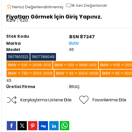
İlk Sen Değerlendir
Henüz Değerlendirilmemiş
Fiyatları Görmek İçin Giriş Yapınız.
KDV :
%20
Stok Kodu
BSN 87247
:
Marka
BMW
:
Model
X6
:
11617801222
11617789049
BMW >> 325 >> 2006-2012
BMW >> 330 >> 1999-2012
BMW >> 525 >> 20
BMW >> 730 >> 2002-2008
BMW >> X3 >> 2004-2008
BMW >> X5 >> 20
45
Üretici Firma
İBRAŞ
:
Karşılaştırma Listene Ekle
Favorilerime Ekle