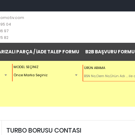
tomotiv.com
 95 04
16 97
25 82
ARIZALI PARÇA / İADE TALEP FORMU
B2B BAŞVURU FORMU
MODEL SEÇİNİZ
ÜRÜN ARAMA
Önce Marka Seçiniz
TURBO BORUSU CONTASI