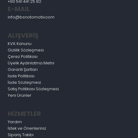
+90 541 441 25 82
E-MAIL
info@bsnotomotiv.com
ALIŞVERİŞ
K.V.K. Kanunu
Gizlilik Sözleşmesi
Çerez Politikası
Üyelik Aydınlatma Metni
Garanti Şartları
İade Politikası
İade Sözleşmesi
Satış Politikası Sözleşmesi
Yeni Ürünler
HİZMETLER
Yardım
İstek ve Önerileriniz
Sipariş Takibi