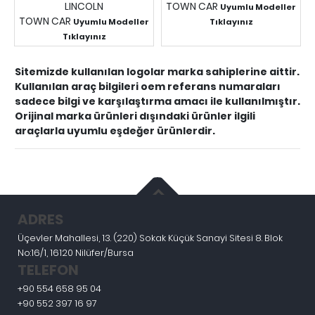
LINCOLN
TOWN CAR
Uyumlu Modeller
TOWN CAR
Uyumlu Modeller
Tıklayınız
Fiyatları Görmek İçin
Tıklayınız
Fiyatları Görmek İçin
Giriş Yapınız.
Giriş Yapınız.
Sitemizde kullanılan logolar marka sahiplerine aittir.
Kullanılan araç bilgileri oem referans numaraları
sadece bilgi ve karşılaştırma amacı ile kullanılmıştır.
Orijinal marka ürünleri dışındaki ürünler ilgili
araçlarla uyumlu eşdeğer ürünlerdir.
ADRES
Üçevler Mahallesi, 13. (220) Sokak Küçük Sanayi Sitesi 8. Blok
No:16/1, 16120 Nilüfer/Bursa
TELEFON
+90 554 658 95 04
+90 552 397 16 97