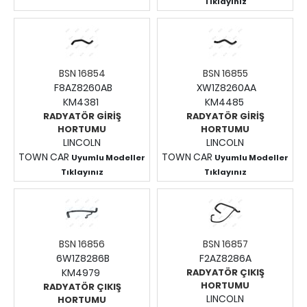
Fiyatları Görmek İçin
Tıklayınız
Fiyatları Görmek İçin
Giriş Yapınız.
Giriş Yapınız.
BSN 16854
BSN 16855
F8AZ8260AB
XW1Z8260AA
KM4381
KM4485
RADYATÖR GİRİŞ
RADYATÖR GİRİŞ
HORTUMU
HORTUMU
LINCOLN
LINCOLN
TOWN CAR
TOWN CAR
Uyumlu Modeller
Uyumlu Modeller
Tıklayınız
Tıklayınız
Fiyatları Görmek İçin
Fiyatları Görmek İçin
Giriş Yapınız.
Giriş Yapınız.
BSN 16856
BSN 16857
6W1Z8286B
F2AZ8286A
KM4979
RADYATÖR ÇIKIŞ
HORTUMU
RADYATÖR ÇIKIŞ
LINCOLN
HORTUMU