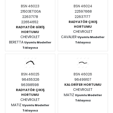
BSN 46023
BSN 46024
21503ET00A
22597668
22637178
22637177
22654652
RADYATÖR ÇIKIŞ
HORTUMU
RADYATÖR GİRİŞ
CHEVROLET
HORTUMU
CHEVROLET
CAVALIER
Uyumlu Modeller
BERETTA
Uyumlu Modeller
Tıklayınız
Fiyatları Görmek İçin
Tıklayınız
Fiyatları Görmek İçin
Giriş Yapınız.
Giriş Yapınız.
BSN 46025
BSN 46026
96455326
96499107
96398598
KALORİFER HORTUMU
CHEVROLET
RADYATÖR ÇIKIŞ
HORTUMU
MATIZ
Uyumlu Modeller
CHEVROLET
Tıklayınız
MATIZ
Uyumlu Modeller
Fiyatları Görmek İçin
Tıklayınız