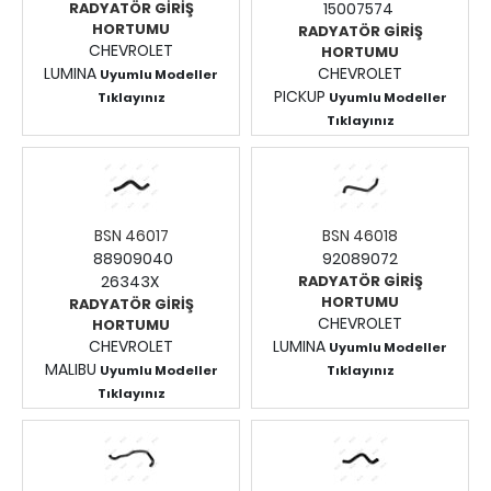
RADYATÖR GİRİŞ
15007574
HORTUMU
RADYATÖR GİRİŞ
CHEVROLET
HORTUMU
LUMINA
CHEVROLET
Uyumlu Modeller
PICKUP
Tıklayınız
Uyumlu Modeller
Fiyatları Görmek İçin
Tıklayınız
Fiyatları Görmek İçin
Giriş Yapınız.
Giriş Yapınız.
BSN 46017
BSN 46018
88909040
92089072
26343X
RADYATÖR GİRİŞ
HORTUMU
RADYATÖR GİRİŞ
CHEVROLET
HORTUMU
CHEVROLET
LUMINA
Uyumlu Modeller
MALIBU
Uyumlu Modeller
Tıklayınız
Fiyatları Görmek İçin
Tıklayınız
Fiyatları Görmek İçin
Giriş Yapınız.
Giriş Yapınız.