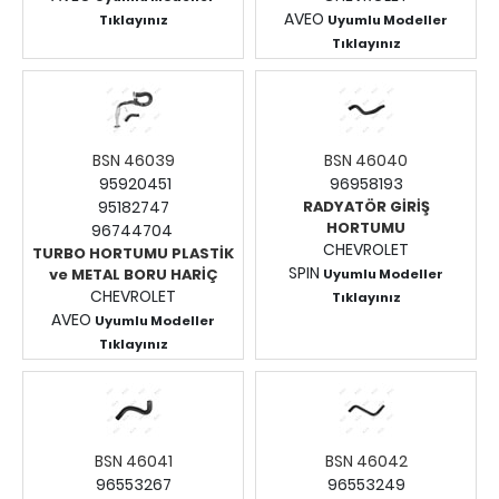
AVEO
Tıklayınız
Uyumlu Modeller
Fiyatları Görmek İçin
Tıklayınız
Fiyatları Görmek İçin
Giriş Yapınız.
Giriş Yapınız.
BSN 46039
BSN 46040
95920451
96958193
95182747
RADYATÖR GİRİŞ
HORTUMU
96744704
CHEVROLET
TURBO HORTUMU PLASTİK
SPIN
ve METAL BORU HARİÇ
Uyumlu Modeller
CHEVROLET
Tıklayınız
AVEO
Fiyatları Görmek İçin
Uyumlu Modeller
Tıklayınız
Giriş Yapınız.
Fiyatları Görmek İçin
Giriş Yapınız.
BSN 46041
BSN 46042
96553267
96553249