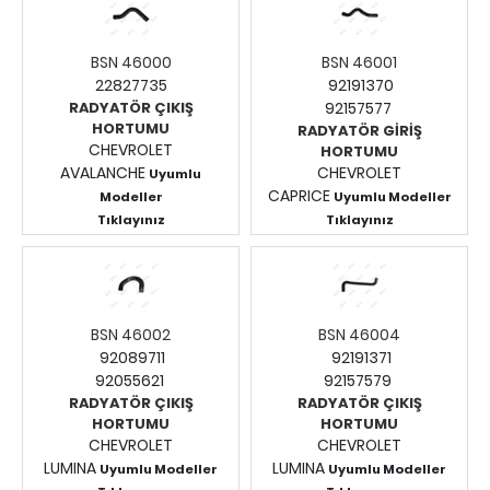
BSN 46000
BSN 46001
22827735
92191370
RADYATÖR ÇIKIŞ
92157577
HORTUMU
RADYATÖR GİRİŞ
CHEVROLET
HORTUMU
AVALANCHE
CHEVROLET
Uyumlu
CAPRICE
Modeller
Uyumlu Modeller
Tıklayınız
Tıklayınız
Fiyatları Görmek İçin
Fiyatları Görmek İçin
Giriş Yapınız.
Giriş Yapınız.
BSN 46002
BSN 46004
92089711
92191371
92055621
92157579
RADYATÖR ÇIKIŞ
RADYATÖR ÇIKIŞ
HORTUMU
HORTUMU
CHEVROLET
CHEVROLET
LUMINA
LUMINA
Uyumlu Modeller
Uyumlu Modeller