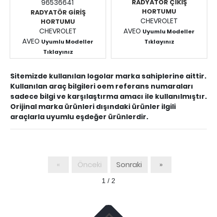
96536641
RADYATÖR ÇIKIŞ
HORTUMU
RADYATÖR GİRİŞ
CHEVROLET
HORTUMU
CHEVROLET
AVEO
Uyumlu Modeller
AVEO
Uyumlu Modeller
Tıklayınız
Fiyatları Görmek İçin
Tıklayınız
Fiyatları Görmek İçin
Giriş Yapınız.
Giriş Yapınız.
Sitemizde kullanılan logolar marka sahiplerine aittir.
Kullanılan araç bilgileri oem referans numaraları
sadece bilgi ve karşılaştırma amacı ile kullanılmıştır.
Orijinal marka ürünleri dışındaki ürünler ilgili
araçlarla uyumlu eşdeğer ürünlerdir.
«
Önceki
Sonraki
»
1 / 2