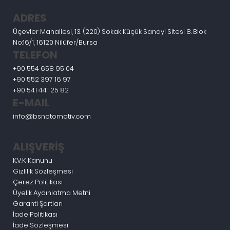
ADRES
Üçevler Mahallesi, 13. (220) Sokak Küçük Sanayi Sitesi 8. Blok
No:16/1, 16120 Nilüfer/Bursa
TELEFON
+90 554 658 95 04
+90 552 397 16 97
+90 541 441 25 82
E-MAIL
info@bsnotomotiv.com
ALIŞVERİŞ
K.V.K. Kanunu
Gizlilik Sözleşmesi
Çerez Politikası
Üyelik Aydınlatma Metni
Garanti Şartları
İade Politikası
İade Sözleşmesi