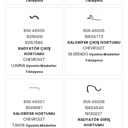
Tıklayınız
Tıklayınız
Fiyatları Görmek İçin
Fiyatları Görmek İçin
Giriş Yapınız.
Giriş Yapınız.
BSN 46005
BSN 46006
92191410
15834773
92157580
KALORİFER ÇIKIŞ HORTUMU
CHEVROLET
RADYATÖR ÇIKIŞ
HORTUMU
SILVERADO
Uyumlu Modeller
CHEVROLET
Tıklayınız
LUMINA
Uyumlu Modeller
Fiyatları Görmek İçin
Tıklayınız
Giriş Yapınız.
Fiyatları Görmek İçin
Giriş Yapınız.
BSN 46007
BSN 46008
15145587
15824540
KALORİFER HORTUMU
19130027
CHEVROLET
RADYATÖR GİRİŞ
TAHOE
HORTUMU
Uyumlu Modeller