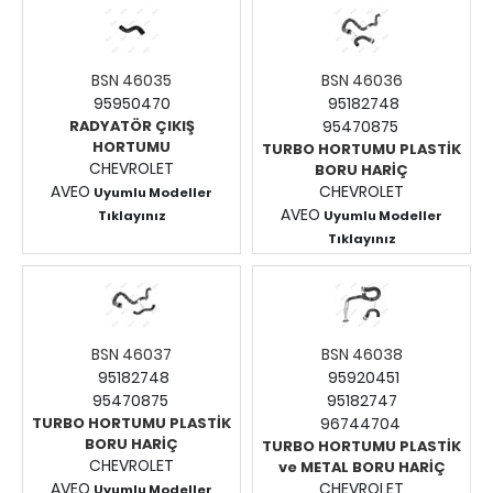
Giriş Yapınız.
BSN 46035
BSN 46036
95950470
95182748
RADYATÖR ÇIKIŞ
95470875
HORTUMU
TURBO HORTUMU PLASTİK
CHEVROLET
BORU HARİÇ
AVEO
CHEVROLET
Uyumlu Modeller
AVEO
Tıklayınız
Uyumlu Modeller
Fiyatları Görmek İçin
Tıklayınız
Fiyatları Görmek İçin
Giriş Yapınız.
Giriş Yapınız.
BSN 46037
BSN 46038
95182748
95920451
95470875
95182747
TURBO HORTUMU PLASTİK
96744704
BORU HARİÇ
TURBO HORTUMU PLASTİK
CHEVROLET
ve METAL BORU HARİÇ
AVEO
CHEVROLET
Uyumlu Modeller