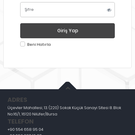
Şifre
Giriş Yap
Beni Hatırla
ADRES
Üçevler Mahallesi, 13. (220) Sokak Küçük Sanayi Sitesi 8. Blok
No:16/1, 16120 Nilüfer/Bursa
TELEFON
+90 554 658 95 04