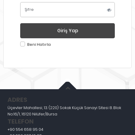
Şifre
Giriş Yap
Beni Hatırla
ADRES
Üçevler Mahallesi, 13. (220) Sokak Küçük Sanayi Sitesi 8. Blok
No:16/1, 16120 Nilüfer/Bursa
TELEFON
+90 554 658 95 04