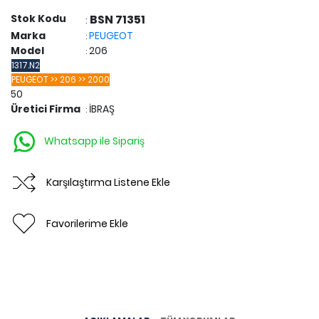
Stok Kodu
BSN 71351
:
Marka
PEUGEOT
:
Model
206
:
1317.N2
PEUGEOT >> 206 >> 2000
50
Üretici Firma
İBRAŞ
:
Whatsapp ile Sipariş
Karşılaştırma Listene Ekle
Favorilerime Ekle