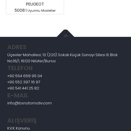
PEUGEOT
5008 I
Uyumlu Modeller
Fiyatları Görmek İçin
Giriş Yapınız.
ADRES
Üçevler Mahallesi, 13. (220) Sokak Küçük Sanayi Sitesi 8. Blok
No:16/1, 16120 Nilüfer/Bursa
TELEFON
+90 554 658 95 04
+90 552 397 16 97
+90 541 441 25 82
E-MAIL
info@bsnotomotiv.com
ALIŞVERİŞ
K.V.K. Kanunu